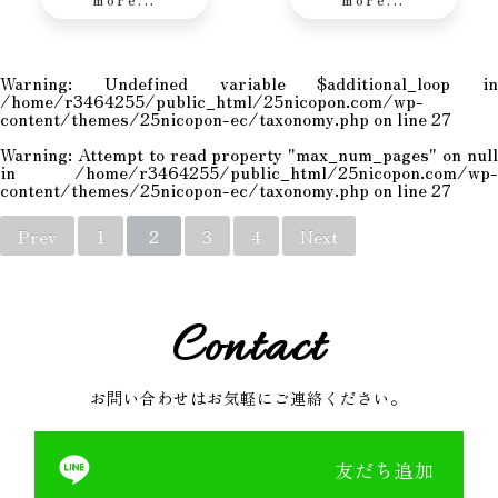
Warning
: Undefined variable $additional_loop in
/home/r3464255/public_html/25nicopon.com/wp-
content/themes/25nicopon-ec/taxonomy.php
on line
27
Warning
: Attempt to read property "max_num_pages" on null
in
/home/r3464255/public_html/25nicopon.com/wp-
content/themes/25nicopon-ec/taxonomy.php
on line
27
Prev
1
2
3
4
Next
Contact
お問い合わせはお気軽にご連絡ください。
友だち追加