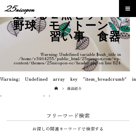
選べる２点セット
野球 モノトーン
習い事 食器
Warning
: Undefined variable $sub_title in
/home/r3464255/public_html/25nicopon.com/wp-
content/themes/25nicopon-ec/header.php
on line
824
Warning
: Undefined array key "item_breadcrumb" in
/home/r3464255/public_html/25nicopon.com/wp-
content/themes/25nicopon-ec/template-
商品紹介
parts/breadcrumb.php
on line
9
フリーワード検索
お探しの関連キーワードで検索する