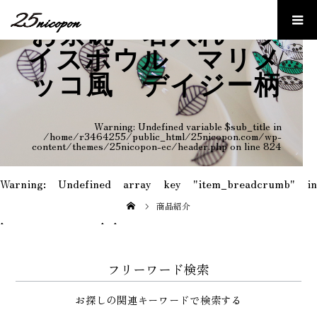
お茶碗 名入れ ラ
イスボウル マリメ
ッコ風 デイジー柄
Warning
: Undefined variable $sub_title in
/home/r3464255/public_html/25nicopon.com/wp-
content/themes/25nicopon-ec/header.php
on line
824
Warning
: Undefined array key "item_breadcrumb" in
/home/r3464255/public_html/25nicopon.com/wp-
content/themes/25nicopon-ec/template-
商品紹介
parts/breadcrumb.php
on line
9
フリーワード検索
お探しの関連キーワードで検索する