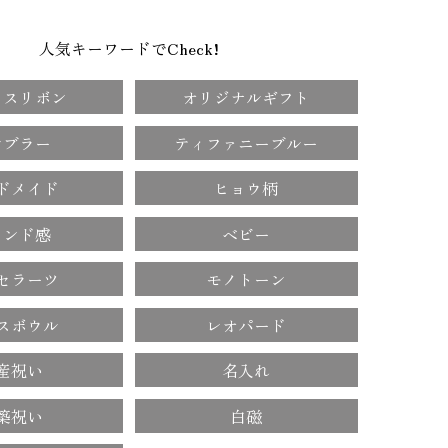
人気キーワードでCheck!
メスリボン
オリジナルギフト
ンブラー
ティファニーブルー
ドメイド
ヒョウ柄
ランド感
ベビー
セラーツ
モノトーン
スボウル
レオパード
産祝い
名入れ
築祝い
白磁