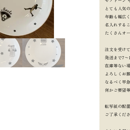
モノトーン 
とても人気
年齢も幅広
名入れする
たくさんオ
注文を受け
発送まで7〜
在庫等ない
よろしくお
なるべく早
何かご要望
転写紙の配
ご了承くだ