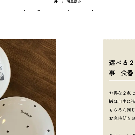
商品紹介
3464255/public_html/25nicopon.com/wp-content/themes/2
選べる２
事 食器
お得な２点
柄は自由に
もちろん同じ
お家時間も