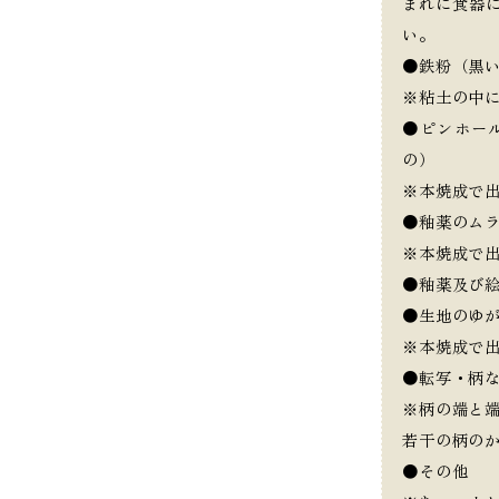
まれに食器
い。
●鉄粉（黒
※粘土の中
●ピンホー
の）
※本焼成で
●釉薬のム
※本焼成で
●釉薬及び
●生地のゆ
※本焼成で
●転写・柄
※柄の端と
若干の柄の
●その他