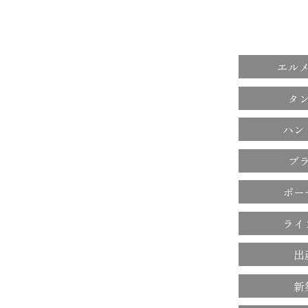
エル
タ
ハン
ブ
ポー
ライ
出
新