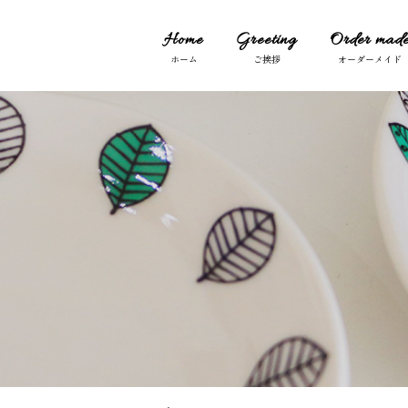
Home
Greeting
Order mad