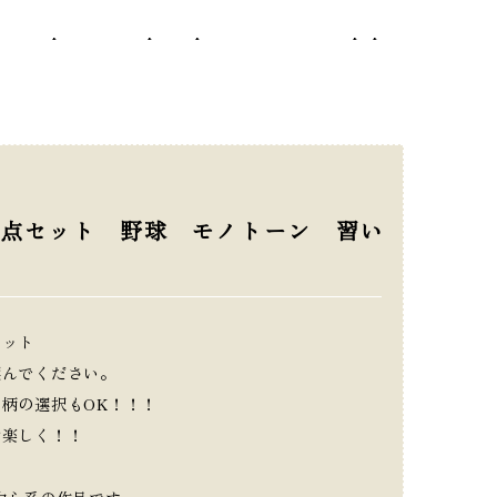
5nicopon-ec/template-parts/breadcrumb.php
on line
9
点セット 野球 モノトーン 習い
セット
選んでください。
柄の選択もOK！！！
お楽しく！！