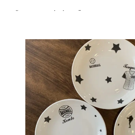
Warning
: Undefined array key "item_breadcrumb" in
/home/r