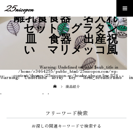
Online shop
離乳食食器 名入れ
ネットショップ
セット グラタン
皿 食器 出産祝
い マリメッコ風
Warning
: Undefined variable $sub_title in
/home/r3464255/public_html/25nicopon.com/wp-
content/themes/25nicopon-ec/header.php
on line
824
Warning
: Undefined array key "item_breadcrumb" in
/home/r3464255/public_html/25nicopon.com/wp-
content/themes/25nicopon-ec/template-
商品紹介
parts/breadcrumb.php
on line
9
フリーワード検索
お探しの関連キーワードで検索する