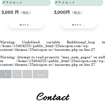
グラスセット
グラスセット
3,000 円
3,000円
（税込）
（税込）
more...
more...
Warning
: Undefined variable $additional_loop in
/home/r3464255/public_html/25nicopon.com/wp-
content/themes/25nicopon-ec/taxonomy.php
on line
27
Warning
: Attempt to read property "max_num_pages" on null
in
/home/r3464255/public_html/25nicopon.com/wp-
content/themes/25nicopon-ec/taxonomy.php
on line
27
1
2
3
Next
Contact