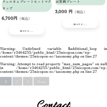
ウェルカムプレートセットマグ
お茶碗プレート
カップ
3,000 円
（税込）
6,700円
（税込）
more...
more...
Warning
: Undefined variable $additional_loop in
/home/r3464255/public_html/25nicopon.com/wp-
content/themes/25nicopon-ec/taxonomy.php
on line
27
Warning
: Attempt to read property "max_num_pages" on null
in
/home/r3464255/public_html/25nicopon.com/wp-
content/themes/25nicopon-ec/taxonomy.php
on line
27
1
2
3
Next
Contact