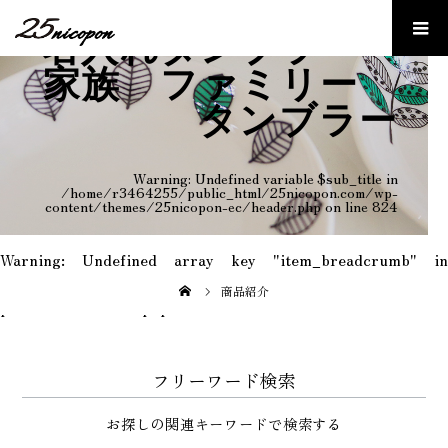
名入れタンブラー
家族 ファミリー
タンブラー
Warning
: Undefined variable $sub_title in
/home/r3464255/public_html/25nicopon.com/wp-
content/themes/25nicopon-ec/header.php
on line
824
Warning
: Undefined array key "item_breadcrumb" in
/home/r3464255/public_html/25nicopon.com/wp-
content/themes/25nicopon-ec/template-
商品紹介
parts/breadcrumb.php
on line
9
フリーワード検索
お探しの関連キーワードで検索する