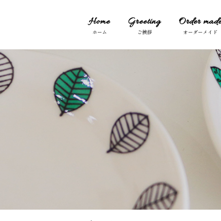
Home
Greeting
Order mad