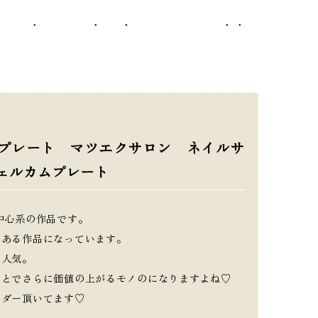
5nicopon-ec/template-parts/breadcrumb.php
on line
9
プレート マツエクサロン ネイルサ
ェルカムプレート
中心系の作品です。
のある作品になっています。
く人気。
ことでさらに価値の上がるモノのになりますよね♡
ーダー頂いてます♡