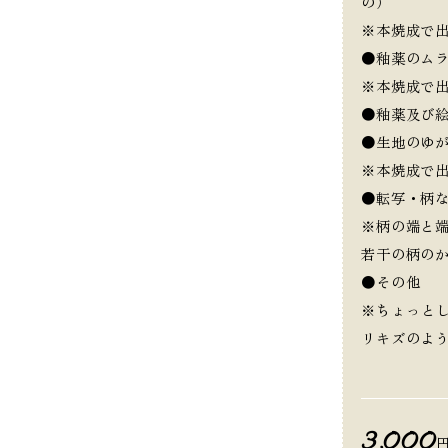
の）
※本焼成で
●釉薬のム
※本焼成で
●釉薬及び
●生地のゆ
※本焼成で
●転写・柄
※柄の端と
若干の柄の
●その他
※ちょっと
リキズのよ
3,000