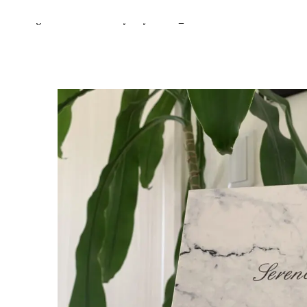
Warning
: Undefined array key "item_breadcrumb" in
/home/r