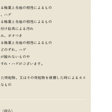
出る釉薬と生地の相性によるもの
ラ、ハゲ
出る釉薬と生地の相性によるもの
絵付け絵具による汚れ
がみ、ガタつき
出る釉薬と生地の相性によるもの
などのずれ、ハゲ
端が揃わないものや
かすれ・ハゲがございます。
した突起物、又はその突起物を研磨した時によるカス
うなもの
円（税込）