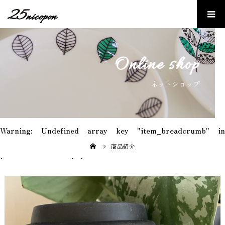
Online shop
ネットショップ
Warning
: Undefined array key "item_breadcrumb" in
/home/r3464255/public_html/25nicopon.com/wp-
content/themes/25nicopon-ec/template-
商品紹介
parts/breadcrumb.php
on line
9