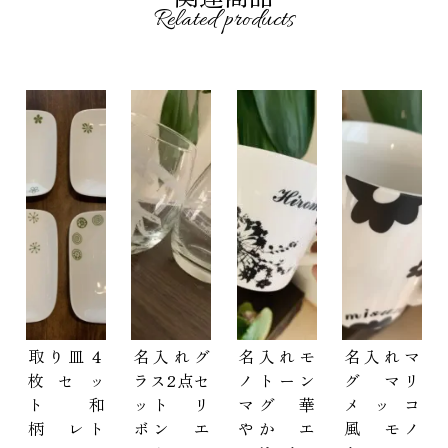
Related products
取り皿４
名入れグ
名入れモ
名入れマ
枚セッ
ラス2点セ
ノトーン
グ マリ
ト 和
ット リ
マグ 華
メッコ
柄 レト
ボン エ
やか エ
風 モノ