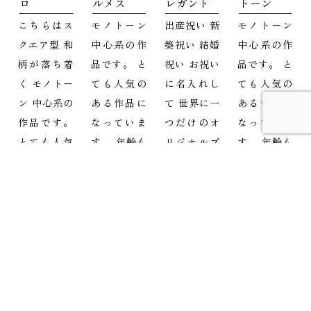
ロ
ルメス
レガント
トーン
こちらはス
モノトーン
出産祝い 新
モノトーン
クエア型 和
中心系の作
築祝い 結婚
中心系の作
柄が落ち着
品です。 と
祝い お祝い
品です。 と
く モノトー
ても人気の
に名入れし
ても人気の
ン 中心系の
ある作品に
て 世界に一
ある作品に
作品です。
なっていま
つだけのオ
なっていま
とても人気
す。 年齢も
リジナルプ
す。 年齢も
のある作品
幅広く人
レゼント も
幅広く人
になってい
気。 名入れ
ちろん自分
気。 名入れ
ます。 年齢
することで
用でも♡ 毎
することで
も幅広く人
さらに価値
日使う食器
さらに価値
気。 ...
の上がるモ
...
の上がるモ
ノのにな...
ノのにな...
more...
more...
more...
more...