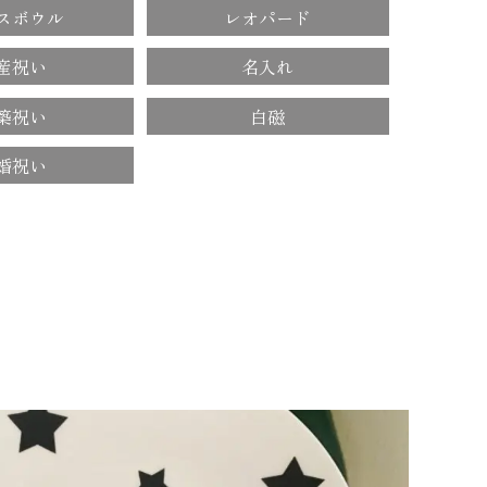
スボウル
レオパード
産祝い
名入れ
築祝い
白磁
婚祝い