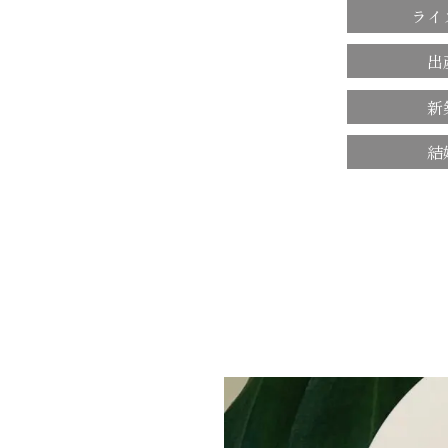
ライ
出
新
結