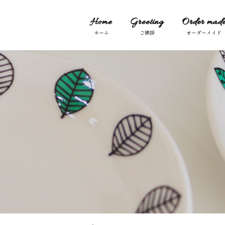
Home
Greeting
Order mad