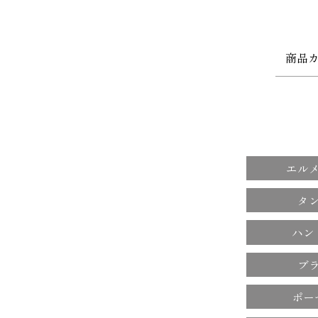
エル
タ
ハン
ブ
ポー