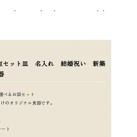
5nicopon-ec/template-parts/breadcrumb.php
on line
9
点セット皿 名入れ 結婚祝い 新築
器
選べるお皿セット
だけのオリジナル食器です。
皿
レート