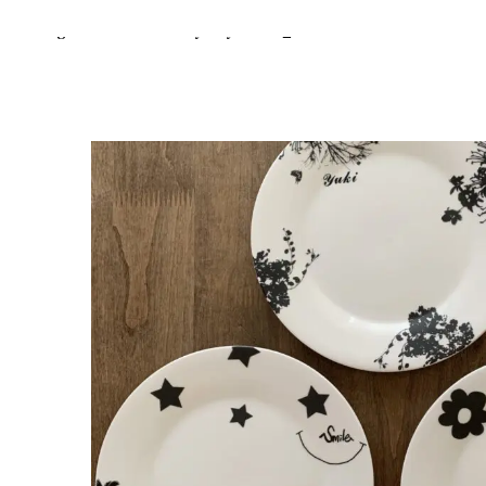
Warning
: Undefined array key "item_breadcrumb" in
/home/r