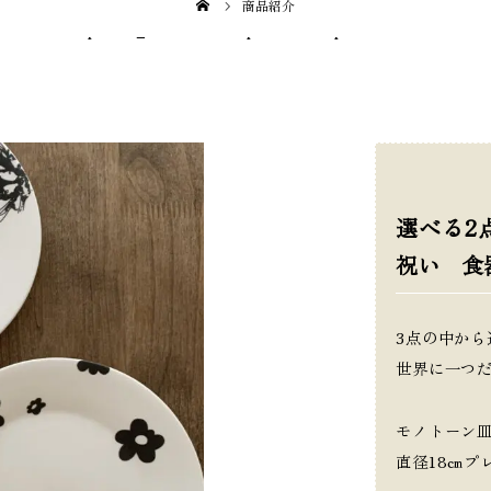
商品紹介
3464255/public_html/25nicopon.com/wp-content/themes/2
選べる2
祝い 食
3点の中から
世界に一つ
モノトーン
直径18㎝プ